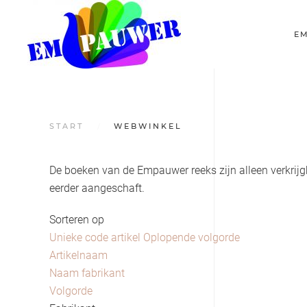
E
START
WEBWINKEL
De boeken van de Empauwer reeks zijn alleen verkrijgb
eerder aangeschaft.
Sorteren op
Unieke code artikel Oplopende volgorde
Artikelnaam
Naam fabrikant
Volgorde