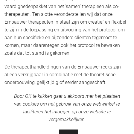
vaardighedenpakket van het ‘samen’ therapieën als co-
therapeuten. Ten slotte veronderstellen wij dat onze
Empauwer therapeuten in staat zijn om creatief en flexibel
te zijn in de toepassing en uitvoering van het protocol om
aan hun specifieke en bijzondere cliënten tegemoet te
komen, maar daarentegen ook het protocol te bewaken
zoals dat tot stand is gekomen.
De therapeuthandleidingen van de Empauwer reeks zijn
alleen verkrijgbaar in combinatie met de theoretische
onderbouwing, gelijktijdig of eerder aangeschaft.
Empauwer
is een gedeponeerde merknaam van KJ
Door OK te klikken gaat u akkoord met het plaatsen
®
Psychologen in Roosendaal. De boeken worden uitgegeven
van cookies om het gebruik van onze webwinkel te
door Uitgeverij Escape Educatief.
faciliteren het inloggen op onze website te
vergemakkelijken.
Winkelwagen is leeg